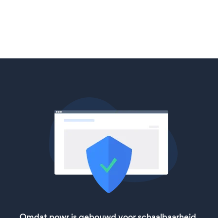
Omdat powr is gebouwd voor schaalbaarheid,