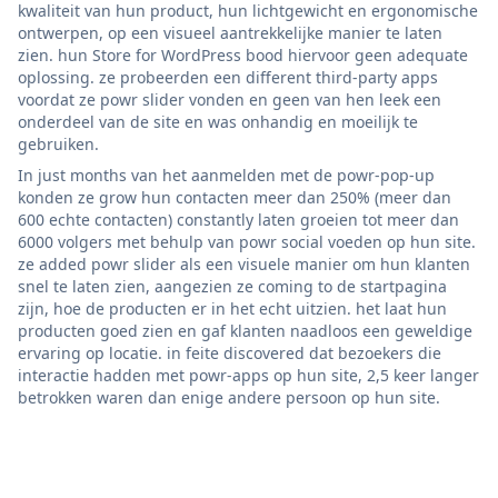
kwaliteit van hun product, hun lichtgewicht en ergonomische
ontwerpen, op een visueel aantrekkelijke manier te laten
zien. hun Store for WordPress bood hiervoor geen adequate
oplossing. ze probeerden een different third-party apps
voordat ze powr slider vonden en geen van hen leek een
onderdeel van de site en was onhandig en moeilijk te
gebruiken.
In just months van het aanmelden met de powr-pop-up
konden ze grow hun contacten meer dan 250% (meer dan
600 echte contacten) constantly laten groeien tot meer dan
6000 volgers met behulp van powr social voeden op hun site.
ze added powr slider als een visuele manier om hun klanten
snel te laten zien, aangezien ze coming to de startpagina
zijn, hoe de producten er in het echt uitzien. het laat hun
producten goed zien en gaf klanten naadloos een geweldige
ervaring op locatie. in feite discovered dat bezoekers die
interactie hadden met powr-apps op hun site, 2,5 keer langer
betrokken waren dan enige andere persoon op hun site.