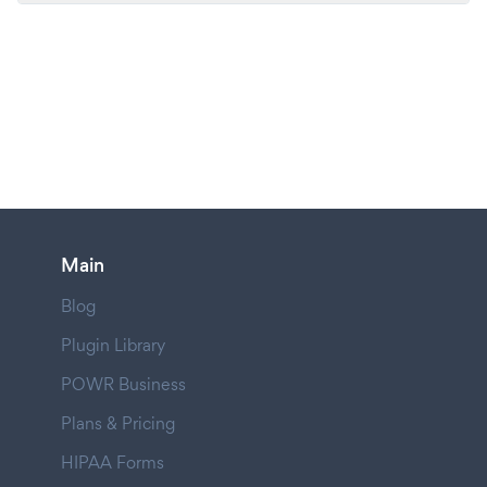
Main
Blog
Plugin Library
POWR Business
Plans & Pricing
HIPAA Forms