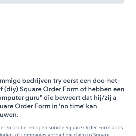
mmige bedrijven try eerst een doe-het-
lf (diy) Square Order Form of hebben een
omputer guru" die beweert dat hij/zij a
uare Order Form in 'no time' kan
uwen.
eren proberen open source Square Order Form apps
vinden, of companies abroad die claim to Square