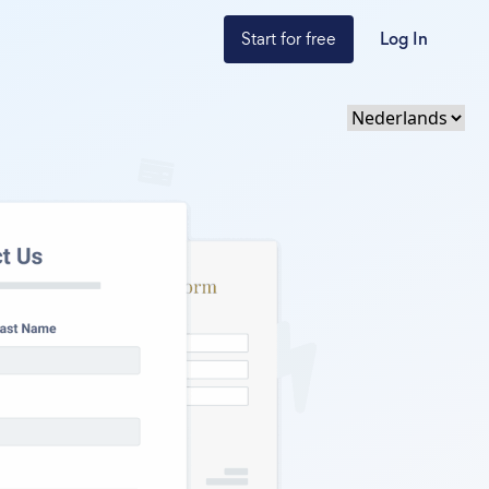
Start for free
Log In