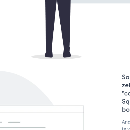
So
ze
"c
Sq
bo
And
te 