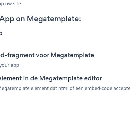
op uw site.
 App on Megatemplate:
p
ed-fragment voor Megatemplate
 your app
element in de Megatemplate editor
gatemplate element dat html of een embed-code accepteert