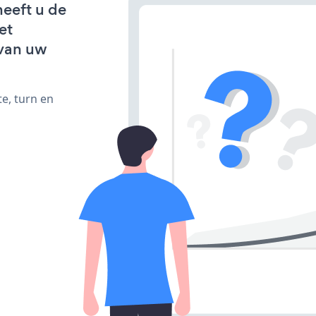
heeft u de
et
van uw
e, turn en