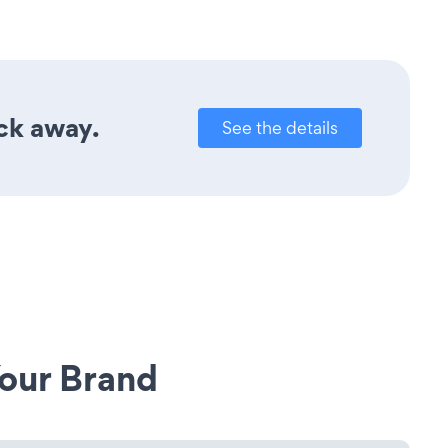
ick away.
See the details
our Brand