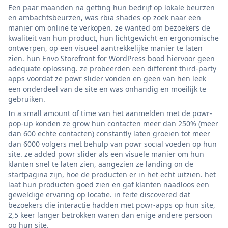
Een paar maanden na getting hun bedrijf op lokale beurzen
en ambachtsbeurzen, was rbia shades op zoek naar een
manier om online te verkopen. ze wanted om bezoekers de
kwaliteit van hun product, hun lichtgewicht en ergonomische
ontwerpen, op een visueel aantrekkelijke manier te laten
zien. hun Envo Storefront for WordPress bood hiervoor geen
adequate oplossing. ze probeerden een different third-party
apps voordat ze powr slider vonden en geen van hen leek
een onderdeel van de site en was onhandig en moeilijk te
gebruiken.
In a small amount of time van het aanmelden met de powr-
pop-up konden ze grow hun contacten meer dan 250% (meer
dan 600 echte contacten) constantly laten groeien tot meer
dan 6000 volgers met behulp van powr social voeden op hun
site. ze added powr slider als een visuele manier om hun
klanten snel te laten zien, aangezien ze landing on de
startpagina zijn, hoe de producten er in het echt uitzien. het
laat hun producten goed zien en gaf klanten naadloos een
geweldige ervaring op locatie. in feite discovered dat
bezoekers die interactie hadden met powr-apps op hun site,
2,5 keer langer betrokken waren dan enige andere persoon
op hun site.