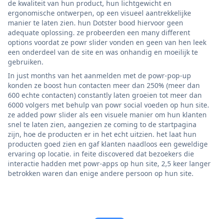
de kwaliteit van hun product, hun lichtgewicht en
ergonomische ontwerpen, op een visueel aantrekkelijke
manier te laten zien. hun Dotster bood hiervoor geen
adequate oplossing. ze probeerden een many different
options voordat ze powr slider vonden en geen van hen leek
een onderdeel van de site en was onhandig en moeilijk te
gebruiken.
In just months van het aanmelden met de powr-pop-up
konden ze boost hun contacten meer dan 250% (meer dan
600 echte contacten) constantly laten groeien tot meer dan
6000 volgers met behulp van powr social voeden op hun site.
ze added powr slider als een visuele manier om hun klanten
snel te laten zien, aangezien ze coming to de startpagina
zijn, hoe de producten er in het echt uitzien. het laat hun
producten goed zien en gaf klanten naadloos een geweldige
ervaring op locatie. in feite discovered dat bezoekers die
interactie hadden met powr-apps op hun site, 2,5 keer langer
betrokken waren dan enige andere persoon op hun site.