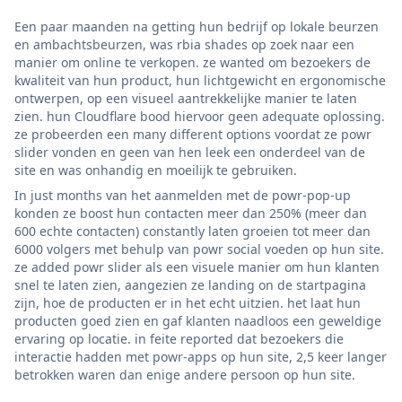
Een paar maanden na getting hun bedrijf op lokale beurzen
en ambachtsbeurzen, was rbia shades op zoek naar een
manier om online te verkopen. ze wanted om bezoekers de
kwaliteit van hun product, hun lichtgewicht en ergonomische
ontwerpen, op een visueel aantrekkelijke manier te laten
zien. hun Cloudflare bood hiervoor geen adequate oplossing.
ze probeerden een many different options voordat ze powr
slider vonden en geen van hen leek een onderdeel van de
site en was onhandig en moeilijk te gebruiken.
In just months van het aanmelden met de powr-pop-up
konden ze boost hun contacten meer dan 250% (meer dan
600 echte contacten) constantly laten groeien tot meer dan
6000 volgers met behulp van powr social voeden op hun site.
ze added powr slider als een visuele manier om hun klanten
snel te laten zien, aangezien ze landing on de startpagina
zijn, hoe de producten er in het echt uitzien. het laat hun
producten goed zien en gaf klanten naadloos een geweldige
ervaring op locatie. in feite reported dat bezoekers die
interactie hadden met powr-apps op hun site, 2,5 keer langer
betrokken waren dan enige andere persoon op hun site.