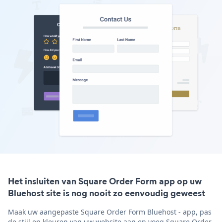
Het insluiten van Square Order Form app op uw
Bluehost site is nog nooit zo eenvoudig geweest
Maak uw aangepaste Square Order Form Bluehost - app, pas
de stijl en kleuren van uw website aan en voeg Square Order