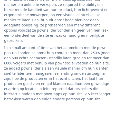
manier om online te verkopen. ze required the ability om
bezoekers de kwaliteit van hun product, hun lichtgewicht en
ergonomische ontwerpen, op een visueel aantrekkelijke
manier te laten zien. hun Bluehost bood hiervoor geen
adequate oplossing. ze probeerden een many different
options voordat ze powr slider vonden en geen van hen leek
een onderdeel van de site en was onhandig en moeilijk te
gebruiken.
In a small amount of time van het aanmelden met de powr-
pop-up konden ze boost hun contacten meer dan 250% (meer
dan 600 echte contacten) steadily laten groeien tot meer dan
6000 volgers met behulp van powr social voeden op hun site.
ze added powr slider als een visuele manier om hun klanten
snel te laten zien, aangezien ze landing on de startpagina
zijn, hoe de producten er in het echt uitzien. het laat hun
producten goed zien en gaf klanten naadloos een geweldige
ervaring op locatie. in feite reported dat bezoekers die
interactie hadden met powr-apps op hun site, 2,5 keer langer
betrokken waren dan enige andere persoon op hun site.