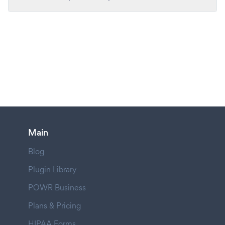
Main
Blog
Plugin Library
POWR Business
Plans & Pricing
HIPAA Forms