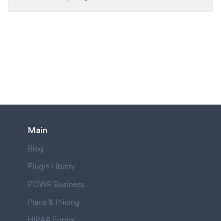
Main
Blog
Plugin Library
POWR Business
Plans & Pricing
HIPAA Forms