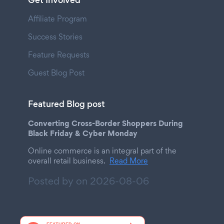
Get Involved
Affiliate Program
Success Stories
Feature Requests
Guest Blog Post
Featured Blog post
Converting Cross-Border Shoppers During
Black Friday & Cyber Monday
Online commerce is an integral part of the
overall retail business.
Read More
Posted by on
2026-08-06