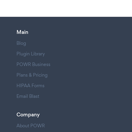
Main
Blog
Plugin Library
POWR Business
Plans & Pricing
HIPAA Forms
Email Blast
Company
About POWR