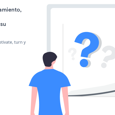
namiento,
 su
tivate, turn y