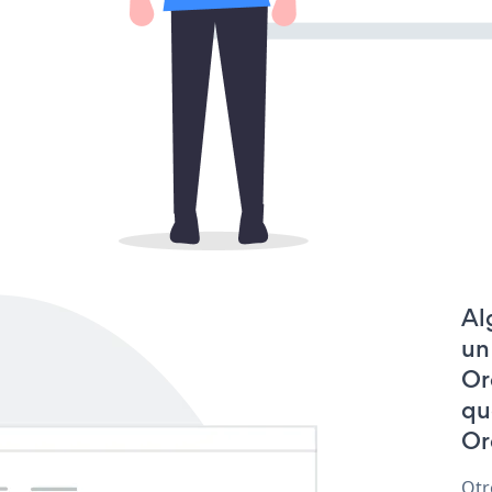
Al
un
Or
qu
Or
Otr