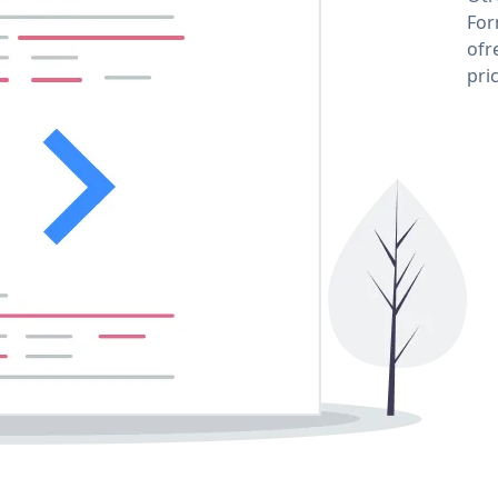
For
ofr
pri