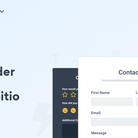
der
itio