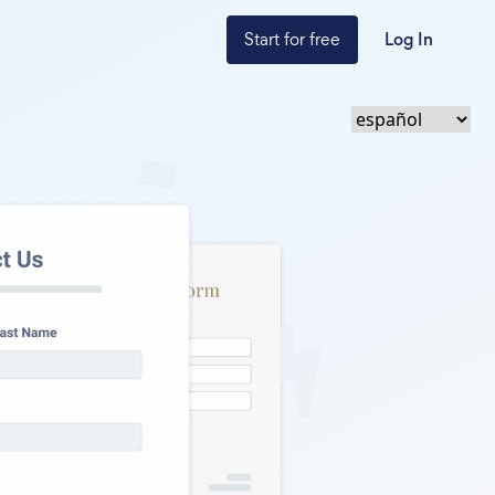
Start for free
Log In