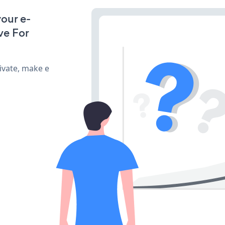
our e-
ve For
ivate, make e