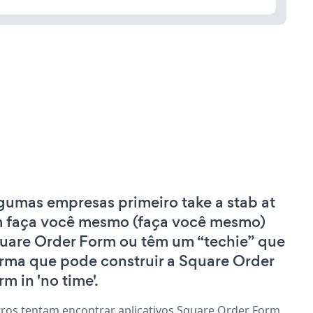
gumas empresas primeiro take a stab at
 faça você mesmo (faça você mesmo)
uare Order Form ou têm um “techie” que
irma que pode construir a Square Order
rm in 'no time'.
ros tentam encontrar aplicativos Square Order Form