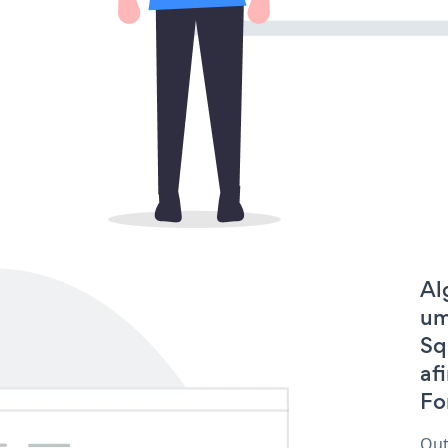
Al
um
Sq
af
Fo
Out