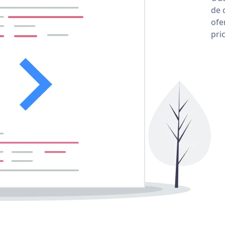
de 
ofe
pri