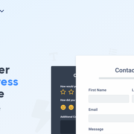
er
ess
e
e