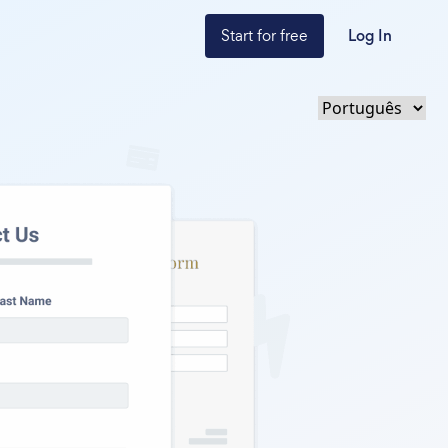
Start for free
Log In