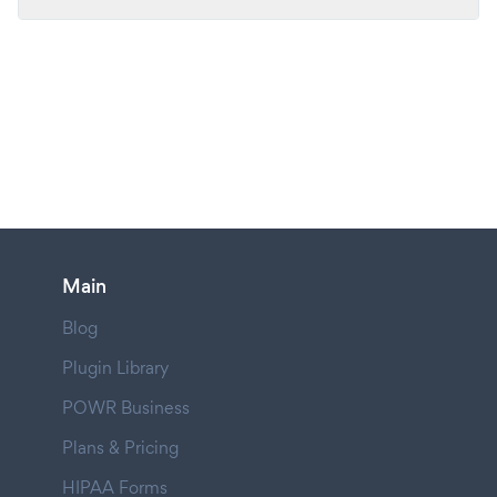
Main
Blog
Plugin Library
POWR Business
Plans & Pricing
HIPAA Forms