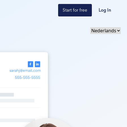
Start for free
Log In