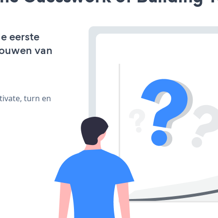
de eerste
bouwen van
ivate, turn en