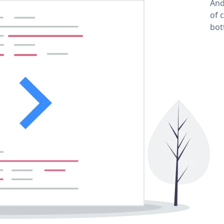
And
of 
bot