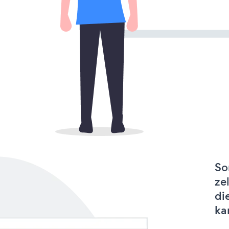
So
ze
di
ka