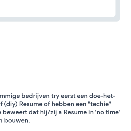
mmige bedrijven try eerst een doe-het-
lf (diy) Resume of hebben een "techie"
e beweert dat hij/zij a Resume in 'no time'
n bouwen.