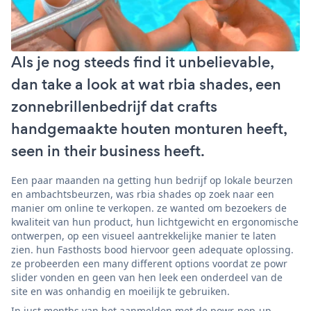
Als je nog steeds find it unbelievable,
dan take a look at wat rbia shades, een
zonnebrillenbedrijf dat crafts
handgemaakte houten monturen heeft,
seen in their business heeft.
Een paar maanden na getting hun bedrijf op lokale beurzen
en ambachtsbeurzen, was rbia shades op zoek naar een
manier om online te verkopen. ze wanted om bezoekers de
kwaliteit van hun product, hun lichtgewicht en ergonomische
ontwerpen, op een visueel aantrekkelijke manier te laten
zien. hun Fasthosts bood hiervoor geen adequate oplossing.
ze probeerden een many different options voordat ze powr
slider vonden en geen van hen leek een onderdeel van de
site en was onhandig en moeilijk te gebruiken.
In just months van het aanmelden met de powr-pop-up