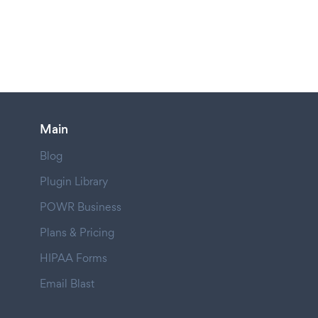
Main
Blog
Plugin Library
POWR Business
Plans & Pricing
HIPAA Forms
Email Blast