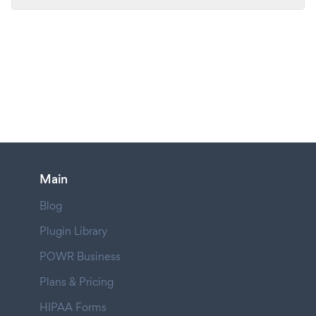
Main
Blog
Plugin Library
POWR Business
Plans & Pricing
HIPAA Forms