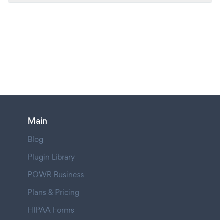
Main
Blog
Plugin Library
POWR Business
Plans & Pricing
HIPAA Forms