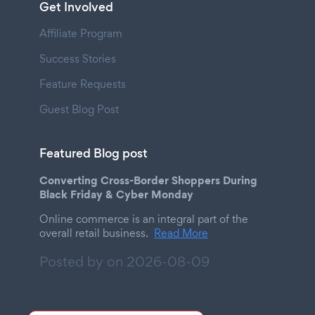
Get Involved
Affiliate Program
Success Stories
Feature Requests
Guest Blog Post
Featured Blog post
Converting Cross-Border Shoppers During
Black Friday & Cyber Monday
Online commerce is an integral part of the
overall retail business.
Read More
Posted by on
2026-08-09