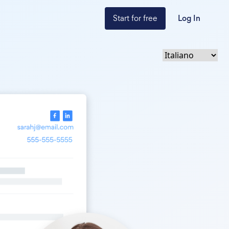
Start for free
Log In