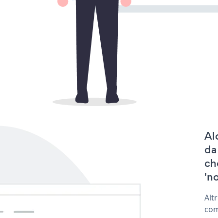
Al
da
ch
'no
Alt
com