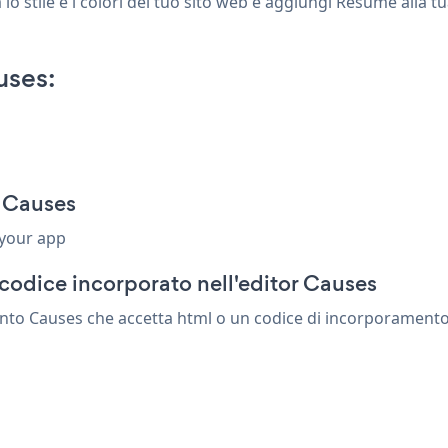
 stile e i colori del tuo sito web e aggiungi Resume alla tu
uses:
 Causes
 your app
codice incorporato nell'editor Causes
to Causes che accetta html o un codice di incorporamento. sa