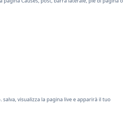
a pagina Causes, post, barra laterale, piè di pagina o
lva, visualizza la pagina live e apparirà il tuo