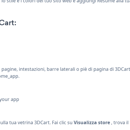
 stile e i colori del tuo sito web e aggiungi Resume alla tua
Cart:
gine, intestazioni, barre laterali o piè di pagina di 3DCar
nome_app.
 your app
a tua vetrina 3DCart. Fai clic su
Visualizza store
, trova il