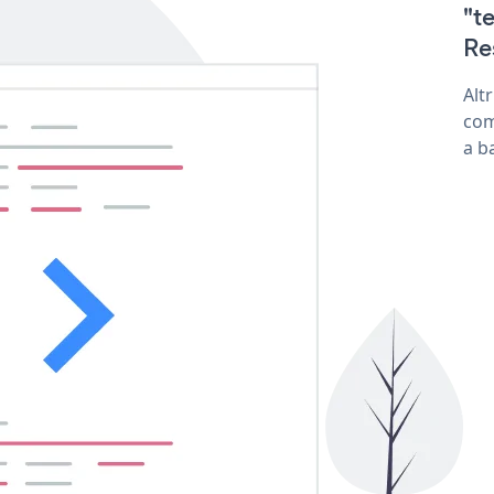
"t
Re
Alt
com
a b