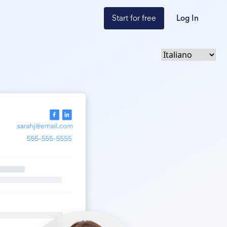
Start for free
Log In