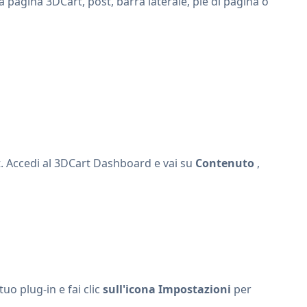
 pagina 3DCart, post, barra laterale, piè di pagina o
t. Accedi al 3DCart Dashboard e vai su
Contenuto
,
 tuo plug-in e fai clic
sull'icona Impostazioni
per