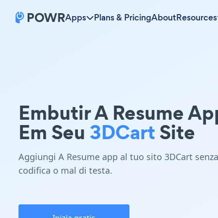
Apps
Plans & Pricing
About
Resources
Embutir A Resume Ap
Em Seu
3DCart
Site
Aggiungi A Resume app al tuo sito 3DCart senz
codifica o mal di testa.