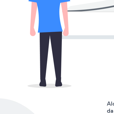
Al
da