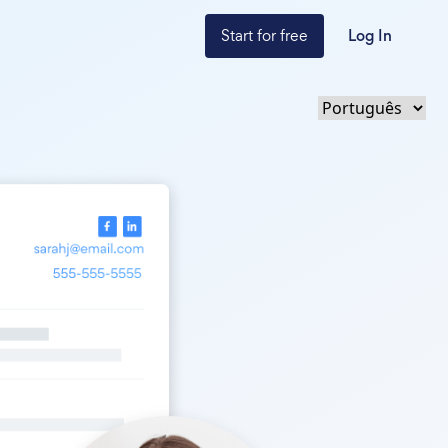
Start for free
Log In