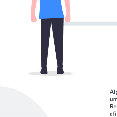
Al
um
Re
af