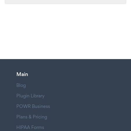
Main
Blog
Plugin Library
POWR Business
Plans & Pricing
HIPAA Forms