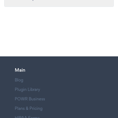
Main
Blog
Plugin Library
POWR Business
Plans & Pricing
HIPAA Forms