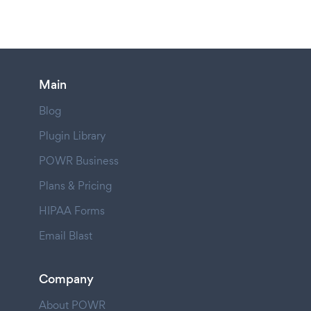
Main
Blog
Plugin Library
POWR Business
Plans & Pricing
HIPAA Forms
Email Blast
Company
About POWR