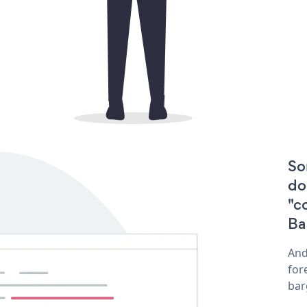
So
do
"c
Ba
And
for
bar