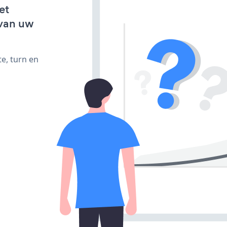
et
van uw
e, turn en