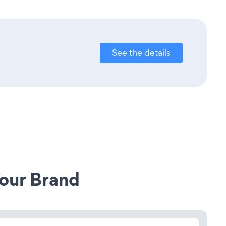
See the details
our Brand