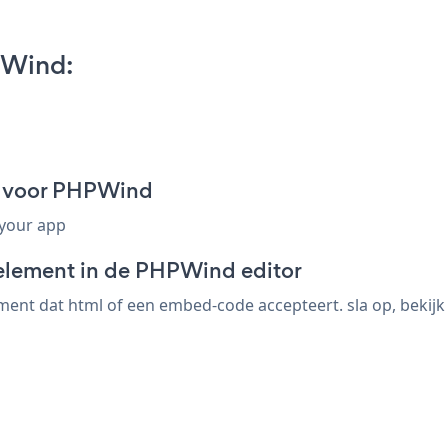
PWind:
t voor PHPWind
 your app
-element in de PHPWind editor
nt dat html of een embed-code accepteert. sla op, bekijk d