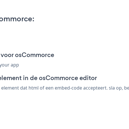
Commorce:
t voor osCommorce
 your app
-element in de osCommorce editor
ement dat html of een embed-code accepteert. sla op, beki