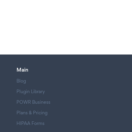
Main
Blog
Plugin Library
POWR Business
Plans & Pricing
HIPAA Forms