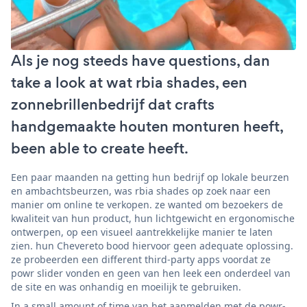
Als je nog steeds have questions, dan
take a look at wat rbia shades, een
zonnebrillenbedrijf dat crafts
handgemaakte houten monturen heeft,
been able to create heeft.
Een paar maanden na getting hun bedrijf op lokale beurzen
en ambachtsbeurzen, was rbia shades op zoek naar een
manier om online te verkopen. ze wanted om bezoekers de
kwaliteit van hun product, hun lichtgewicht en ergonomische
ontwerpen, op een visueel aantrekkelijke manier te laten
zien. hun Chevereto bood hiervoor geen adequate oplossing.
ze probeerden een different third-party apps voordat ze
powr slider vonden en geen van hen leek een onderdeel van
de site en was onhandig en moeilijk te gebruiken.
In a small amount of time van het aanmelden met de powr-