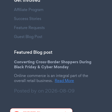
Get Involved
Affiliate Program
Success Stories
Feature Requests
Guest Blog Post
Featured Blog post
Converting Cross-Border Shoppers During
Black Friday & Cyber Monday
Online commerce is an integral part of the
overall retail business.
Read More
Posted by on
2026-08-09