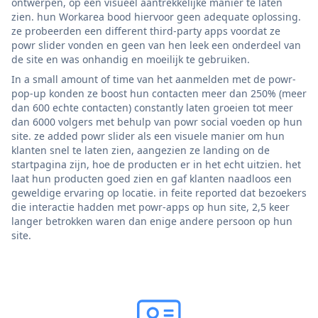
ontwerpen, op een visueel aantrekkelijke manier te laten
zien. hun Workarea bood hiervoor geen adequate oplossing.
ze probeerden een different third-party apps voordat ze
powr slider vonden en geen van hen leek een onderdeel van
de site en was onhandig en moeilijk te gebruiken.
In a small amount of time van het aanmelden met de powr-
pop-up konden ze boost hun contacten meer dan 250% (meer
dan 600 echte contacten) constantly laten groeien tot meer
dan 6000 volgers met behulp van powr social voeden op hun
site. ze added powr slider als een visuele manier om hun
klanten snel te laten zien, aangezien ze landing on de
startpagina zijn, hoe de producten er in het echt uitzien. het
laat hun producten goed zien en gaf klanten naadloos een
geweldige ervaring op locatie. in feite reported dat bezoekers
die interactie hadden met powr-apps op hun site, 2,5 keer
langer betrokken waren dan enige andere persoon op hun
site.