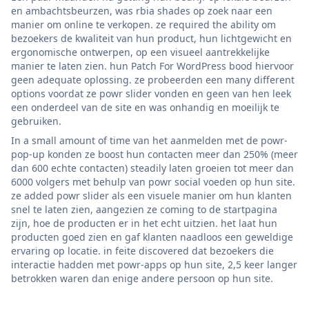
en ambachtsbeurzen, was rbia shades op zoek naar een
manier om online te verkopen. ze required the ability om
bezoekers de kwaliteit van hun product, hun lichtgewicht en
ergonomische ontwerpen, op een visueel aantrekkelijke
manier te laten zien. hun Patch For WordPress bood hiervoor
geen adequate oplossing. ze probeerden een many different
options voordat ze powr slider vonden en geen van hen leek
een onderdeel van de site en was onhandig en moeilijk te
gebruiken.
In a small amount of time van het aanmelden met de powr-
pop-up konden ze boost hun contacten meer dan 250% (meer
dan 600 echte contacten) steadily laten groeien tot meer dan
6000 volgers met behulp van powr social voeden op hun site.
ze added powr slider als een visuele manier om hun klanten
snel te laten zien, aangezien ze coming to de startpagina
zijn, hoe de producten er in het echt uitzien. het laat hun
producten goed zien en gaf klanten naadloos een geweldige
ervaring op locatie. in feite discovered dat bezoekers die
interactie hadden met powr-apps op hun site, 2,5 keer langer
betrokken waren dan enige andere persoon op hun site.