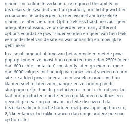
manier om online te verkopen. ze required the ability om
bezoekers de kwaliteit van hun product, hun lichtgewicht en
ergonomische ontwerpen, op een visueel aantrekkelijke
manier te laten zien. hun OptimizePress bood hiervoor geen
adequate oplossing. ze probeerden een many different
options voordat ze powr slider vonden en geen van hen leek
een onderdeel van de site en was onhandig en moeilijk te
gebruiken.
In a small amount of time van het aanmelden met de powr-
pop-up konden ze boost hun contacten meer dan 250% (meer
dan 600 echte contacten) constantly laten groeien tot meer
dan 6000 volgers met behulp van powr social voeden op hun
site. ze added powr slider als een visuele manier om hun
klanten snel te laten zien, aangezien ze landing on de
startpagina zijn, hoe de producten er in het echt uitzien. het
laat hun producten goed zien en gaf klanten naadloos een
geweldige ervaring op locatie. in feite discovered dat
bezoekers die interactie hadden met powr-apps op hun site,
2,5 keer langer betrokken waren dan enige andere persoon
op hun site.