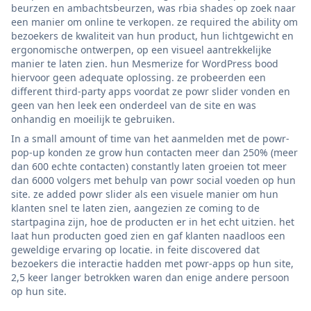
beurzen en ambachtsbeurzen, was rbia shades op zoek naar
een manier om online te verkopen. ze required the ability om
bezoekers de kwaliteit van hun product, hun lichtgewicht en
ergonomische ontwerpen, op een visueel aantrekkelijke
manier te laten zien. hun Mesmerize for WordPress bood
hiervoor geen adequate oplossing. ze probeerden een
different third-party apps voordat ze powr slider vonden en
geen van hen leek een onderdeel van de site en was
onhandig en moeilijk te gebruiken.
In a small amount of time van het aanmelden met de powr-
pop-up konden ze grow hun contacten meer dan 250% (meer
dan 600 echte contacten) constantly laten groeien tot meer
dan 6000 volgers met behulp van powr social voeden op hun
site. ze added powr slider als een visuele manier om hun
klanten snel te laten zien, aangezien ze coming to de
startpagina zijn, hoe de producten er in het echt uitzien. het
laat hun producten goed zien en gaf klanten naadloos een
geweldige ervaring op locatie. in feite discovered dat
bezoekers die interactie hadden met powr-apps op hun site,
2,5 keer langer betrokken waren dan enige andere persoon
op hun site.