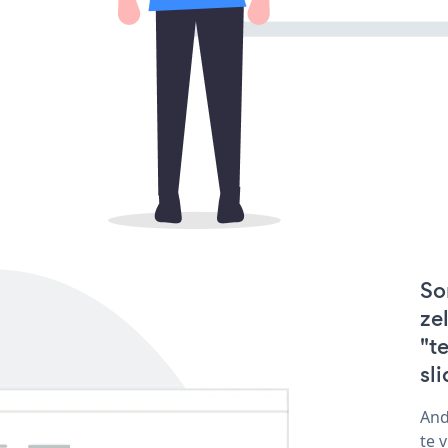
So
ze
"t
sl
And
te 