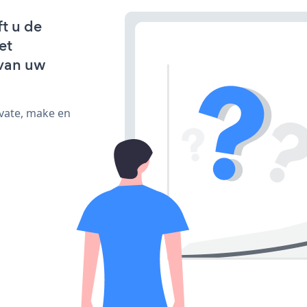
ft u de
et
van uw
ivate, make en