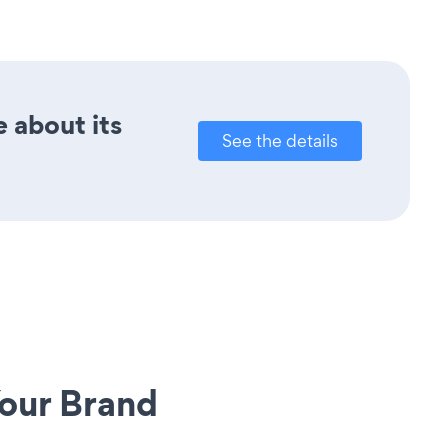
e about its
See the details
our Brand