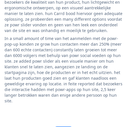
bezoekers de kwaliteit van hun product, hun lichtgewicht en
ergonomische ontwerpen, op een visueel aantrekkelijke
manier te laten zien. hun Carrd bood hiervoor geen adequate
oplossing. ze probeerden een many different options voordat
ze powr slider vonden en geen van hen leek een onderdeel
van de site en was onhandig en moeilijk te gebruiken.
In a small amount of time van het aanmelden met de powr-
pop-up konden ze grow hun contacten meer dan 250% (meer
dan 600 echte contacten) constantly laten groeien tot meer
dan 6000 volgers met behulp van powr social voeden op hun
site. ze added powr slider als een visuele manier om hun
klanten snel te laten zien, aangezien ze landing on de
startpagina zijn, hoe de producten er in het echt uitzien. het
laat hun producten goed zien en gaf klanten naadloos een
geweldige ervaring op locatie. in feite reported dat bezoekers
die interactie hadden met powr-apps op hun site, 2,5 keer
langer betrokken waren dan enige andere persoon op hun
site.