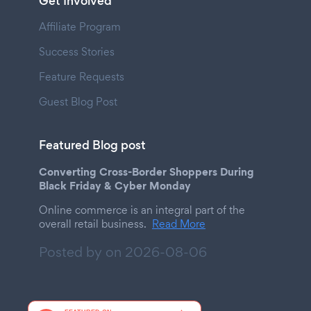
Get Involved
Affiliate Program
Success Stories
Feature Requests
Guest Blog Post
Featured Blog post
Converting Cross-Border Shoppers During
Black Friday & Cyber Monday
Online commerce is an integral part of the
overall retail business.
Read More
Posted by on
2026-08-06