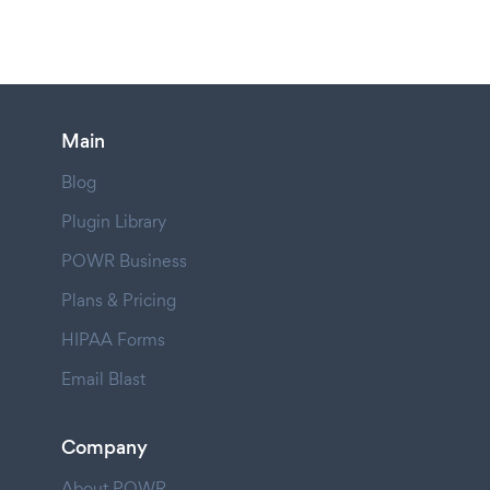
Main
Blog
Plugin Library
POWR Business
Plans & Pricing
HIPAA Forms
Email Blast
Company
About POWR