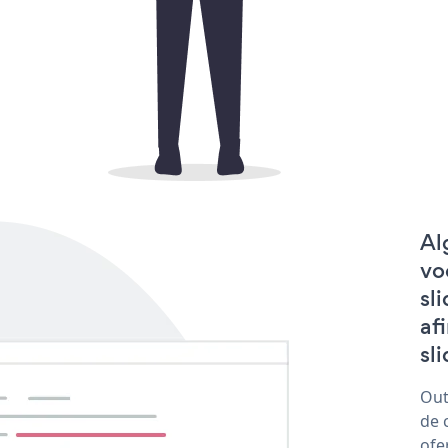
Al
vo
sl
af
sl
Out
de 
ofe