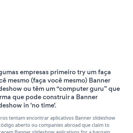
gumas empresas primeiro try um faça
cê mesmo (faça você mesmo) Banner
ideshow ou têm um “computer guru” que
irma que pode construir a Banner
ideshow in 'no time'.
ros tentam encontrar aplicativos Banner slideshow
código aberto ou companies abroad que claim to
recem Banner slideshow aplicativos for a bargain.