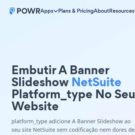
Apps
Plans & Pricing
About
Resources
Embutir A Banner
Slideshow
NetSuite
Platform_type No Se
Website
platform_type adicione A Banner Slideshow ao
seu site NetSuite sem codificação nem dores de