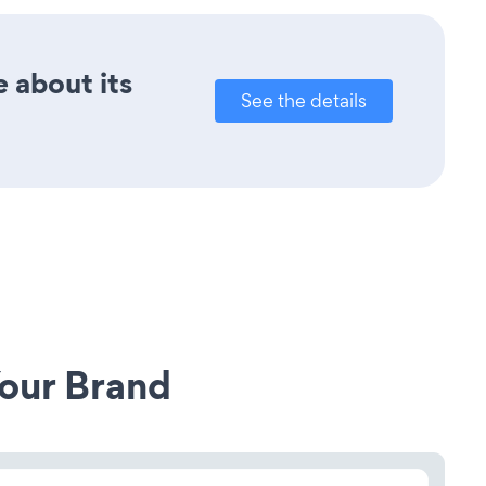
e about its
See the details
our Brand