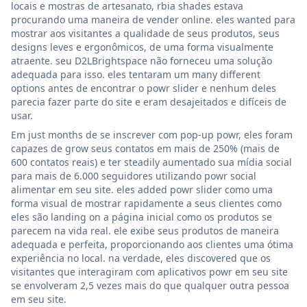
locais e mostras de artesanato, rbia shades estava
procurando uma maneira de vender online. eles wanted para
mostrar aos visitantes a qualidade de seus produtos, seus
designs leves e ergonômicos, de uma forma visualmente
atraente. seu D2LBrightspace não forneceu uma solução
adequada para isso. eles tentaram um many different
options antes de encontrar o powr slider e nenhum deles
parecia fazer parte do site e eram desajeitados e difíceis de
usar.
Em just months de se inscrever com pop-up powr, eles foram
capazes de grow seus contatos em mais de 250% (mais de
600 contatos reais) e ter steadily aumentado sua mídia social
para mais de 6.000 seguidores utilizando powr social
alimentar em seu site. eles added powr slider como uma
forma visual de mostrar rapidamente a seus clientes como
eles são landing on a página inicial como os produtos se
parecem na vida real. ele exibe seus produtos de maneira
adequada e perfeita, proporcionando aos clientes uma ótima
experiência no local. na verdade, eles discovered que os
visitantes que interagiram com aplicativos powr em seu site
se envolveram 2,5 vezes mais do que qualquer outra pessoa
em seu site.