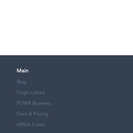
Main
Blog
Plugin Library
POWR Business
Plans & Pricing
HIPAA Forms