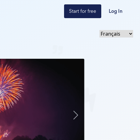
Start for free
Log In