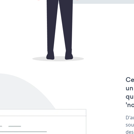
Ce
un
qu
'no
D'a
sou
des