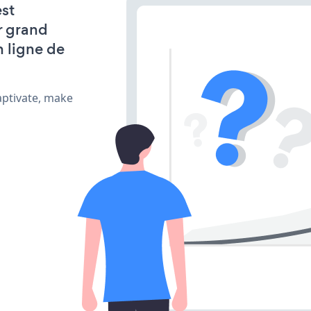
st
r grand
n ligne de
aptivate, make