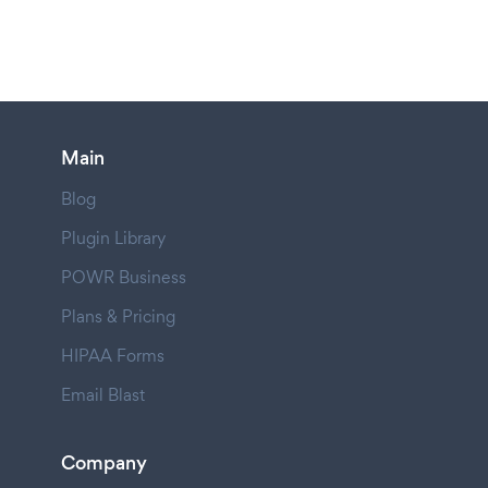
Main
Blog
Plugin Library
POWR Business
Plans & Pricing
HIPAA Forms
Email Blast
Company