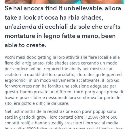
Se hai ancora find it unbelievable, allora
take a look at cosa ha rbia shades,
un'azienda di occhiali da sole che crafts
montature in legno fatte a mano, been
able to create.
Pochi mesi dopo getting la loro attività alle fiere locali e alle
fiere dell'artigianato, rbia shades stava cercando un modo
per vendere online. required the ability per mostrare ai
visitatori la qualità del loro prodotto, i loro design leggeri ed
ergonomici, in un modo visivamente accattivante. il loro Go
for WordPress non ha fornito una soluzione adeguata per
questo. hanno provato un different third-party apps prima di
trovare powr slider e nessuno di loro sembrava far parte del
sito, era goffo e difficile da usare.
Nel just months della registrazione con powr popup sono
stati in grado di grow i loro contatti oltre il 250% (oltre 600
contatti reali) e hanno steadily cresciuto i loro social media
fino a oltre 6000 follower utilizzando powr social feed sul loro