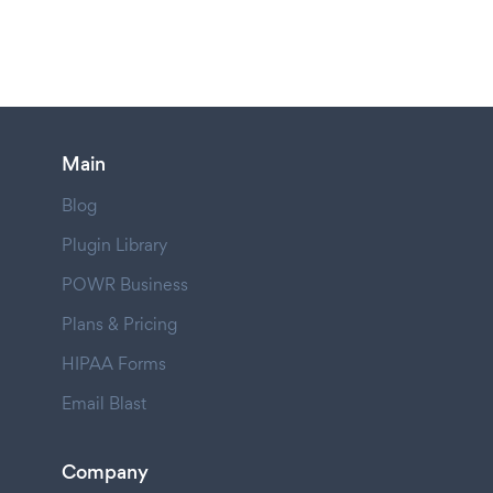
Main
Blog
Plugin Library
POWR Business
Plans & Pricing
HIPAA Forms
Email Blast
Company