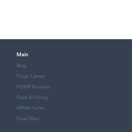
Main
Blog
Plugin Library
POWR Business
Plans & Pricing
HIPAA Forms
Email Blast