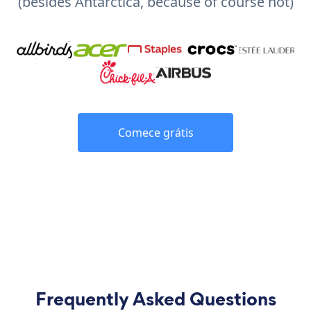
(besides Antarctica, because of course not)
Comece grátis
Frequently Asked Questions