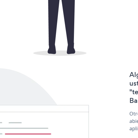
Al
us
"t
Ba
Otr
abi
apl