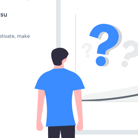
 su
ptivate, make