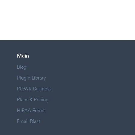
Main
Blog
Plugin Library
POWR Business
Plans & Pricing
HIPAA Forms
Email Blast