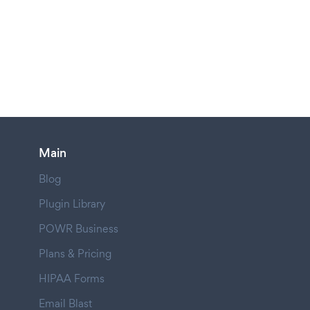
Main
Blog
Plugin Library
POWR Business
Plans & Pricing
HIPAA Forms
Email Blast