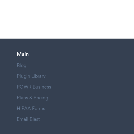
Main
Blog
Plugin Library
POWR Business
Plans & Pricing
HIPAA Forms
Email Blast